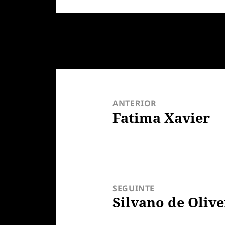
Navegação
de
ANTERIOR
Post
Fatima Xavier
Post
anterior:
SEGUINTE
Silvano de Olive
Próximo
post: