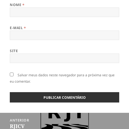
NOME
*
E-MAIL
*
SITE
Salvar meus dados neste navegador para a próxima vez que
eu comentar.
Navegação
ANTERIOR
de
RJICV
Post