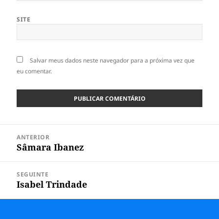
SITE
Salvar meus dados neste navegador para a próxima vez que
eu comentar.
Navegação
ANTERIOR
de
Sâmara Ibanez
Post
Post
anterior:
SEGUINTE
Isabel Trindade
Próximo
post: