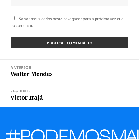
Salvar meus dados neste navegador para a próxima vez que
eu comentar.
Navegação
ANTERIOR
de
Walter Mendes
Post
Post
anterior:
SEGUINTE
Victor Irajá
Próximo
post:
#PODEMOS
MAI