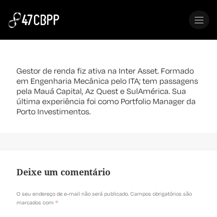
MENU
Ian Lima
Gestor de renda fiz ativa na Inter Asset. Formado
em Engenharia Mecânica pelo ITA; tem passagens
pela Mauá Capital, Az Quest e SulAmérica. Sua
última experiência foi como Portfolio Manager da
Porto Investimentos.
Deixe um comentário
O seu endereço de e-mail não será publicado.
Campos obrigatórios são
marcados com
*