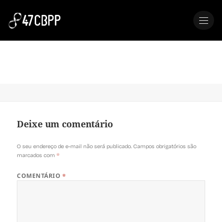
MENU
Palestra Final
Deixe um comentário
O seu endereço de e-mail não será publicado.
Campos obrigatórios são
marcados com
*
COMENTÁRIO
*