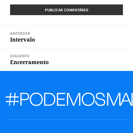
Navegação
ANTERIOR
de
Intervalo
Post
Post
anterior:
SEGUINTE
Encerramento
Próximo
post:
#PODEMOS
MAI